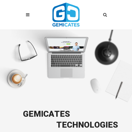
G
E
M
I
C
A
T
E
S
T
E
C
H
N
O
L
O
G
I
E
S